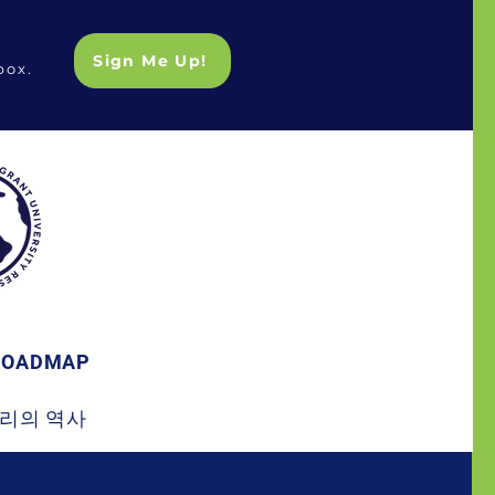
Sign Me Up!
box.
ROADMAP
리의 역사