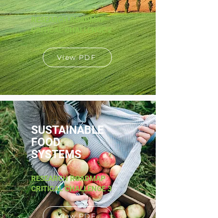
RESEARCH ROADMAP
CRITICAL CHALLENGE 2
View PDF
SUSTAINABLE
FOOD
SYSTEMS
RESEARCH ROADMAP
CRITICAL CHALLENGE 3
View PDF