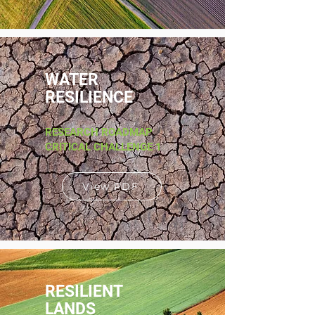
WATER
RESILIENCE
RESEARCH ROADMAP
CRITICAL CHALLENGE 1
View PDF
RESILIENT
LANDS