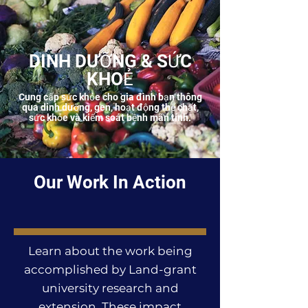
DINH DƯỠNG & SỨC
KHOẺ
Cung cấp sức khỏe cho gia đình bạn thông
qua dinh dưỡng, gen, hoạt động thể chất,
sức khỏe và kiểm soát bệnh mãn tính.
Our Work In Action
Learn about the work being
accomplished by Land-grant
university research and
extension. These impact