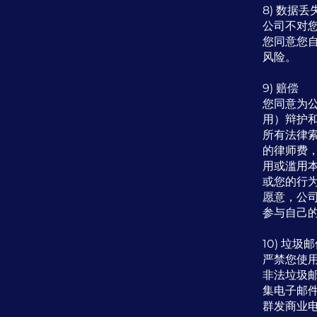
8) 数据丢
公司不对
您同意您
风险。
9) 赔偿
您同意为
用）辩护
所有法律
的律师费
用或滥用
或您的行
愿意，公
参与自己
10) 垃圾
严禁您使
非法垃圾
集电子邮
群发商业