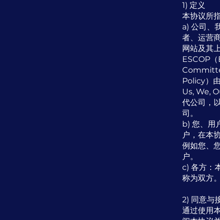
1) 定义
本协议所
a) 公司
者、运营
网站及其
ESCOP（Ex
Committe
Policy
Us, We,
代公司，
司。
b) 您、
户，在本
例如您、
户。
c) 各方
称为双方
2) 同意与
通过使用