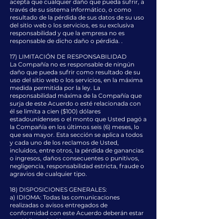
acepta que cualquier daño que pueda sufrir, a
través de su sistema informático, o como
resultado de la pérdida de sus datos de su uso
del sitio web o los servicios, es su exclusiva
responsabilidad y que la empresa no es
responsable de dicho daño o pérdida. .
17) LIMITACIÓN DE RESPONSABILIDAD
La Compañía no es responsable de ningún
daño que pueda sufrir como resultado de su
uso del sitio web o los servicios, en la máxima
medida permitida por la ley. La
responsabilidad máxima de la Compañía que
surja de este Acuerdo o esté relacionada con
él se limita a cien ($100) dólares
estadounidenses o el monto que Usted pagó a
la Compañía en los últimos seis (6) meses, lo
que sea mayor. Esta sección se aplica a todos
y cada uno de los reclamos de Usted,
incluidos, entre otros, la pérdida de ganancias
o ingresos, daños consecuentes o punitivos,
negligencia, responsabilidad estricta, fraude o
agravios de cualquier tipo.
18) DISPOSICIONES GENERALES:
a) IDIOMA: Todas las comunicaciones
realizadas o avisos entregados de
conformidad con este Acuerdo deberán estar