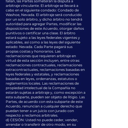
fallan, las Partes someterán la disputa a
arbitraje vinculante. El arbitraje se llevará a
cabo en el siguiente condado: Condado de
Washoe, Nevada. El arbitraje será conducido
por un solo árbitro, y dicho árbitro no tendrá
autoridad para agregar Partes, modificar las
disposiciones de este Acuerdo, otorgar daños
punitivos o certificar una clase. El árbitro
estará sujeto a las leyes federales vigentes y
aplicables, así como a las leyes del siguiente
estado: Nevada. Cada Parte pagará sus
propias costas y honorarios. Las
reclamaciones que requieren arbitraje en
virtud de esta sección incluyen, entre otras:
reclamaciones contractuales, reclamaciones
extracontractuales, reclamaciones basadas en
leyes federales y estatales, y reclamaciones
basadas en leyes, ordenanzas, estatutos o
reglamentos locales. Las reclamaciones de
propiedad intelectual de la Compañía no
estarán sujetas a arbitraje y, como excepción a
esta subparte, pueden ser objeto de litigio. Las
Partes, de acuerdo con esta subparte de este
Acuerdo, renuncian a cualquier derecho que
puedan tener a un juicio con jurado con
respecto a reclamos arbitrales.
d) CESIÓN: Usted no puede ceder, vender,
arrendar o transferir de otro modo, en su