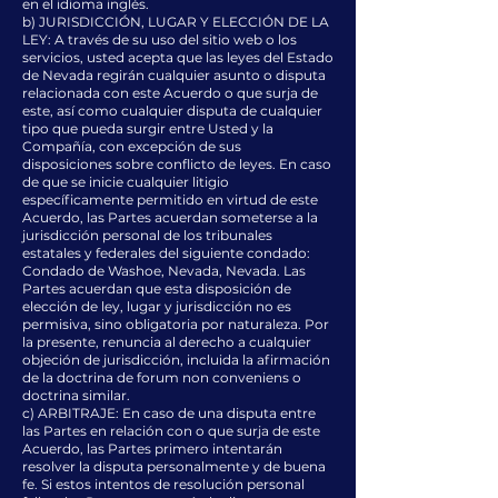
en el idioma inglés.
b) JURISDICCIÓN, LUGAR Y ELECCIÓN DE LA
LEY: A través de su uso del sitio web o los
servicios, usted acepta que las leyes del Estado
de Nevada regirán cualquier asunto o disputa
relacionada con este Acuerdo o que surja de
este, así como cualquier disputa de cualquier
tipo que pueda surgir entre Usted y la
Compañía, con excepción de sus
disposiciones sobre conflicto de leyes. En caso
de que se inicie cualquier litigio
específicamente permitido en virtud de este
Acuerdo, las Partes acuerdan someterse a la
jurisdicción personal de los tribunales
estatales y federales del siguiente condado:
Condado de Washoe, Nevada, Nevada. Las
Partes acuerdan que esta disposición de
elección de ley, lugar y jurisdicción no es
permisiva, sino obligatoria por naturaleza. Por
la presente, renuncia al derecho a cualquier
objeción de jurisdicción, incluida la afirmación
de la doctrina de forum non conveniens o
doctrina similar.
c) ARBITRAJE: En caso de una disputa entre
las Partes en relación con o que surja de este
Acuerdo, las Partes primero intentarán
resolver la disputa personalmente y de buena
fe. Si estos intentos de resolución personal