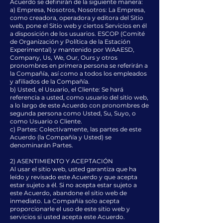
Acuerdo se definirán de la siguiente manera:
a) Empresa, Nosotros, Nosotros: La Empresa,
como creadora, operadora y editora del Sitio
web, pone el Sitio web y ciertos Servicios en él
a disposición de los usuarios. ESCOP (Comité
de Organización y Política de la Estación
Experimental) y mantenido por WAAESD,
Company, Us, We, Our, Ours y otros
pronombres en primera persona se referirán a
la Compañía, así como a todos los empleados
y afiliados de la Compañía.
b) Usted, el Usuario, el Cliente: Se hará
referencia a usted, como usuario del sitio web,
a lo largo de este Acuerdo con pronombres de
segunda persona como Usted, Su, Suyo, o
como Usuario o Cliente.
c) Partes: Colectivamente, las partes de este
Acuerdo (la Compañía y Usted) se
denominarán Partes.
2) ASENTIMIENTO Y ACEPTACIÓN
Al usar el sitio web, usted garantiza que ha
leído y revisado este Acuerdo y que acepta
estar sujeto a él. Si no acepta estar sujeto a
este Acuerdo, abandone el sitio web de
inmediato. La Compañía solo acepta
proporcionarle el uso de este sitio web y
servicios si usted acepta este Acuerdo.