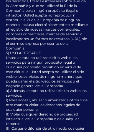
los derechos, títulos e intereses sobre la PI de
la Compañía y que no utilizará la PI de la
Compañía para ningún propósito ilegal o
infractor. Usted acepta no reproducir ni
distribuir la PI de la Compañía de ninguna
manera, incluso electrónicamente o mediante
el registro de nuevas marcas comerciales,
nombres comerciales, marcas de servicio o
localizadores uniformes de recursos (URL), sin
el permiso expreso por escrito de la
Compañía.
5) USO ACEPTABLE
Usted acepta no utilizar el sitio web o los
servicios para ningún propósito ilegal o
cualquier propósito prohibido en virtud de
esta cláusula. Usted acepta no utilizar el sitio
web o los servicios de ninguna manera que
pueda dañar el sitio web, los servicios o el
negocio general de la Compañía.
a) Además, acepta no utilizar el sitio web o los
servicios:
I) Para acosar, abusar o amenazar a otros o de
otra manera violar los derechos legales de
cualquier persona;
II) Violar cualquier derecho de propiedad
intelectual de la Compañía o de cualquier
tercero;
III) Cargar o difundir de otro modo cualquier