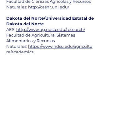
Facultad de Ciencias Agrícolas y Recursos
Naturales:
http://casnr.unl.edu/
Dakota del Norte/Universidad Estatal de
Dakota del Norte
AES:
http://www.ag.ndsu.edu/research/
Facultad de Agricultura, Sistemas
Alimentarios y Recursos
Naturales:
https://www.ndsu.edu/agricultu
re/academics
Ohio/Universidad Estatal de Ohio
AES:
https://oardc.osu.edu/
Facultad de Ciencias Alimentarias,
Agrícolas y
Ambientales:
https://cfaes.osu.edu/
Dakota del Sur/Universidad Estatal de
Dakota del Sur
AES:
http://www.sdstate.edu/aes/
Facultad de Agricultura y Ciencias
Biológicas:
https://www.sdstate.edu/agricul
ture-biological-sciences
Wisconsin/Universidad de Wisconsin-