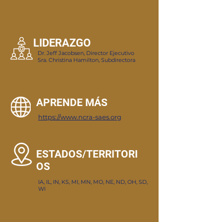
LIDERAZGO
Dr. Jeff Jacobsen, Director Ejecutivo
Sra. Christina Hamilton, Subdirectora
APRENDE MÁS
https://www.ncra-saes.org
ESTADOS/TERRITORI
OS
IA, IL, IN, KS, MI, MN, MO, NE, ND, OH, SD,
WI