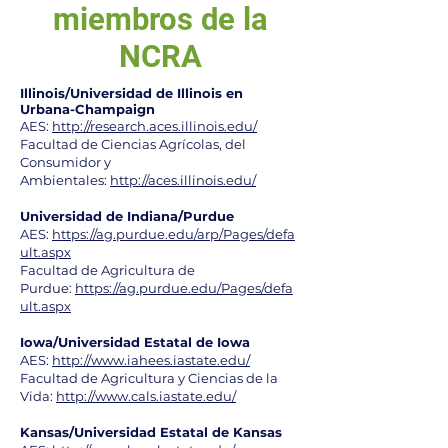
miembros de la
NCRA
Illinois/Universidad de Illinois en
Urbana-Champaign
AES:
http://research.aces.illinois.edu/
Facultad de Ciencias Agrícolas, del
Consumidor y
Ambientales:
http://aces.illinois.edu/
Universidad de Indiana/Purdue
AES:
https://ag.purdue.edu/arp/Pages/defa
ult.aspx
Facultad de Agricultura de
Purdue:
https://ag.purdue.edu/Pages/defa
ult.aspx
Iowa/Universidad Estatal de Iowa
AES:
http://www.iahees.iastate.edu/
Facultad de Agricultura y Ciencias de la
Vida:
http://www.cals.iastate.edu/
Kansas/Universidad Estatal de Kansas