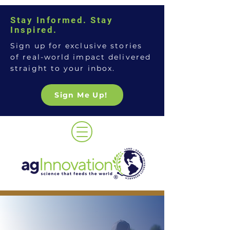
Stay Informed. Stay
Inspired.
Sign up for exclusive stories
of real-world impact delivered
straight to your inbox.
Sign Me Up!