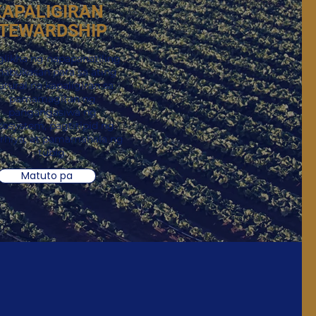
KAPALIGIRAN
TEWARDSHIP
glikha ng napapanatiling
nabukasan para sa ating
atural na kapaligiran sa
pamamagitan ng
pangangasiwa ng
cosystem, pagtitipid ng
rhiya, at pamamahala ng
tubig.
Matuto pa