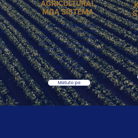
AGRICULTURAL
MGA SISTEMA
S
Tinitiyak ang kakayahang
ya
Pa
kumita, produktibidad, at
pat
ki
pagpapanatili para sa mga
n
sistema ng produksyon ng
as,
pagkain at hibla, gamit ang
 at
mga makabago at nasubok
e
sa oras na mga
ene
pamamaraan.
Matuto pa