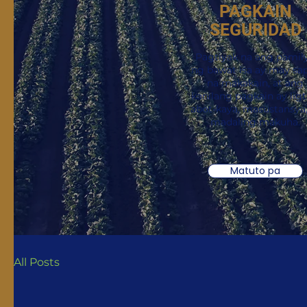
PAGKAIN
SEGURIDAD
Pagtiyak na ang pamil
ng bawat isa ay may sa
na makakain, at ang
kanilang pagkain ay ligt
abot-kaya, masustansya,
madaling makuha.
Matuto pa
All Posts