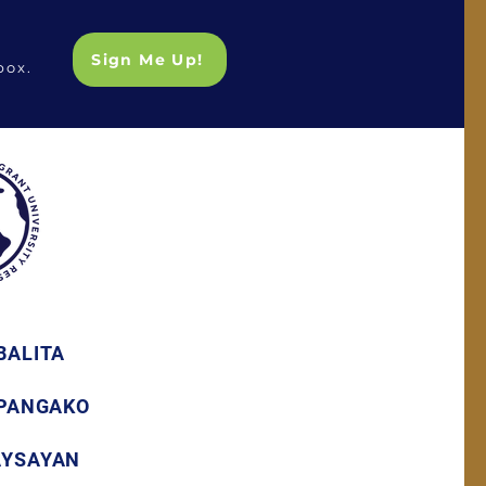
Sign Me Up!
box.
BALITA
 PANGAKO
AYSAYAN