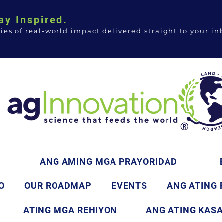
ay Inspired.
ries of real-world impact delivered straight to your in
ANG AMING MGA PRAYORIDAD
O
OUR ROADMAP
EVENTS
ANG ATING
ATING MGA REHIYON
ANG ATING KAS