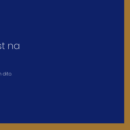
t na
dito.